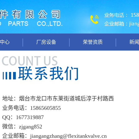
中心
厂房设备
荣誉资质
新
地址：烟台市龙口市东莱街道城后淳于村路西
业务电话：15865605855
QQ：1677319887
微信：zjgang852
企业邮箱：jiangangzhang@flexitankvalve.cn