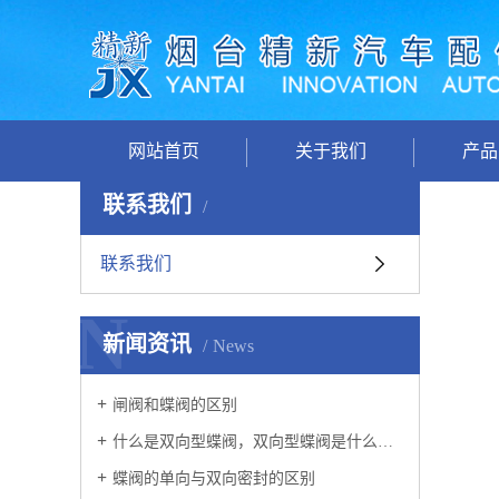
您当前的位置 ：
首 页
>
联系我们
>
联系我们
网站首页
关于我们
产品
联系我们
联系我们
N
新闻资讯
News
闸阀和蝶阀的区别
什么是双向型蝶阀，双向型蝶阀是什么意思？
蝶阀的单向与双向密封的区别